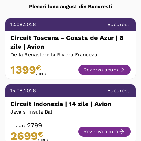
Plecari luna august din Bucuresti
13.08.2026
Bucuresti
Circuit Toscana - Coasta de Azur | 8
zile | Avion
De la Renastere la Riviera Franceza
1399
€
Rezerva acum
/pers
15.08.2026
Bucuresti
Circuit Indonezia | 14 zile | Avion
Java si Insula Bali
2799
de la
Rezerva acum
2699
€
/pers