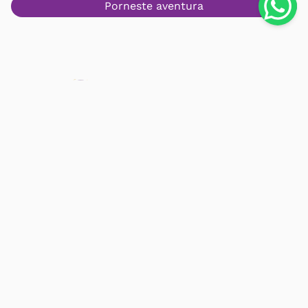
Porneste aventura
Urmareste-ne pe
Facebook
Instagram
Youtube
TikTok
LinkedIn
Contact
Documente utile
Despre noi
Politica de cookies