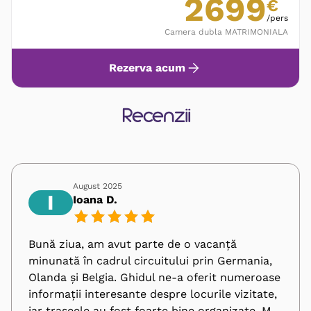
2699
€
/pers
Camera dubla MATRIMONIALA
Rezerva acum
Recenzii
August 2025
I
Ioana D.
Bună ziua, am avut parte de o vacanță
minunată în cadrul circuitului prin Germania,
Olanda și Belgia. Ghidul ne-a oferit numeroase
informații interesante despre locurile vizitate,
iar traseele au fost foarte bine organizate. M-