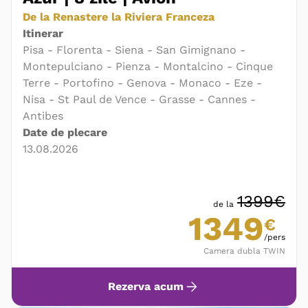
De la Renastere la Riviera Franceza
Itinerar
Pisa - Florenta - Siena - San Gimignano -
Montepulciano - Pienza - Montalcino - Cinque
Terre - Portofino - Genova - Monaco - Eze -
Nisa - St Paul de Vence - Grasse - Cannes -
Antibes
Date de plecare
13.08.2026
1399€
de la
1349
€
/pers
Camera dubla TWIN
Rezerva acum