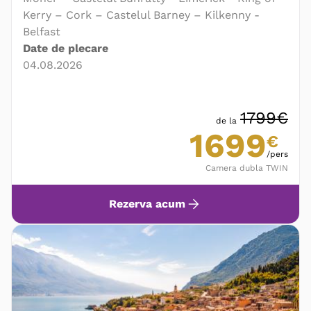
Kerry – Cork – Castelul Barney – Kilkenny -
Belfast
Date de plecare
04.08.2026
1799€
de la
1699
€
/pers
Camera dubla TWIN
Rezerva acum