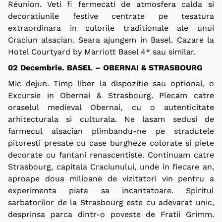
Réunion. Veti fi fermecati de atmosfera calda si
decoratiunile festive centrate pe tesatura
extraordinara in culorile traditionale ale unui
Craciun alsacian. Seara ajungem in Basel. Cazare la
Hotel Courtyard by Marriott Basel 4* sau similar.
02 Decembrie. BASEL – OBERNAI & STRASBOURG
Mic dejun. Timp liber la dispozitie sau
optional,
o
Excursie in Obernai & Strasbourg. Plecam catre
oraselul medieval Obernai, cu o autenticitate
arhitecturala si culturala. Ne lasam sedusi de
farmecul alsacian plimbandu-ne pe stradutele
pitoresti presate cu case burgheze colorate si piete
decorate cu fantani renascentiste. Continuam catre
Strasbourg, capitala Craciunului, unde in fiecare an,
aproape doua milioane de vizitatori vin pentru a
experimenta piata sa incantatoare. Spiritul
sarbatorilor de la Strasbourg este cu adevarat unic,
desprinsa parca dintr-o poveste de Fratii Grimm.