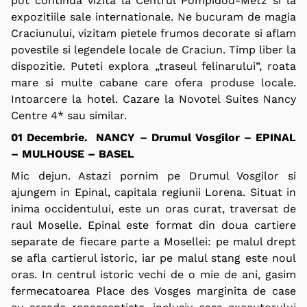
pot continua vizita la Centrul Pompidou-Metz si la
expozitiile sale internationale
.
Ne bucuram de magia
Craciunului, vizitam pietele frumos decorate si aflam
povestile si legendele locale de Craciun.
Timp liber la
dispozitie. Puteti explora
„traseul felinarului”,
roata
mare si multe cabane care ofera produse locale.
Intoarcere la hotel.
Cazare la Novotel Suites Nancy
Centre 4* sau similar.
01 Decembrie. NANCY – Drumul Vosgilor – EPINAL
– MULHOUSE – BASEL
Mic dejun. Astazi pornim pe Drumul Vosgilor si
ajungem in Epinal, capitala regiunii Lorena. Situat in
inima occidentului, este un oras curat, traversat de
raul Moselle. Epinal este format din doua cartiere
separate de fiecare parte a Mosellei: pe malul drept
se afla cartierul istoric, iar pe malul stang este noul
oras. In centrul istoric vechi de o mie de ani, gasim
fermecatoarea Place des Vosges marginita de case