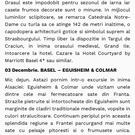
Orasul este impodobit pentru sezonul de iarna iar
casele frumos decorate sunt o minune. In mijlocul
luminilor sclipitoare, se remarca Catedrala Notre-
Dame cu turla sa ce atinge 142 de metri inaltime, o
capodopera arhitecturii gotice si simbolul suprem al
Strasbourgului. Timp liber la dispozitie in Targul de
Craciun, in inima orasului medieval,
Grand Ile.
Intoarcere la hotel. Cazare la Hotel Courtyard by
Marriott Basel 4* sau similar.
03 Decembrie. BASEL – EGUISHEIM & COLMAR
Mic dejun. Astazi pornim intr-o excursie in inima
Alsaciei: Eguisheim & Colmar unde vizitam unele
dintre cele mai fermecatoare sate din Franta.
Strazile pietruite si intortocheate din Eguisheim sunt
marginite de cladiri traditionale medievale, vopsite in
culori stralucitoare. Continuam periplul prin aceasta
splendida regiune a Frantei parcurgand mai multe
sate cu peisaje pitoresti si o frumusete unica.