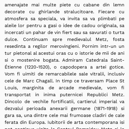
amenajate mai multe piete cu cabane din lemn
decorate cu ghirlande stralucitoare. Fiecare cu
atmosfera sa speciala, va invita sa va plimbati pe
aleile lor pentru a gasi o idee de cadou originala, sa
incercati un pahar de vin fiert sau sa savurati o turta
dulce. Continuam spre medievalul Metz, fosta
resedinta a regilor merovingieni. Pornim intr-un un
tur pietonal al acestui oras cu o istorie de mii de ani
si o mostenire bogata. Admiram Catedrala Saint-
Étienne (1220-1520), o capodopera a artei gotice.
Vom fi uimiti de remarcabilele sale vitralii, inclusiv
cele de Marc Chagall. In timp ce traversam Place St
Louis, marginita de arcade medievale, vom fi
transportat in inima puternicei Republici Metz.
Dincolo de vechile fortificatii, cartierul imperial va
dezvalui perioada anexarii germane (1871-1918) si
gara sa, una dintre cele mai frumoase cladiri de cale
ferata din Europa. Iubitorii de arta contemporana isi