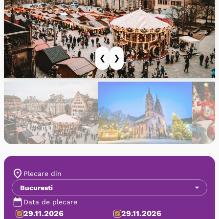
❮
❯
Plecare din
Bucuresti
Data de plecare
29.11.2026
29.11.2026