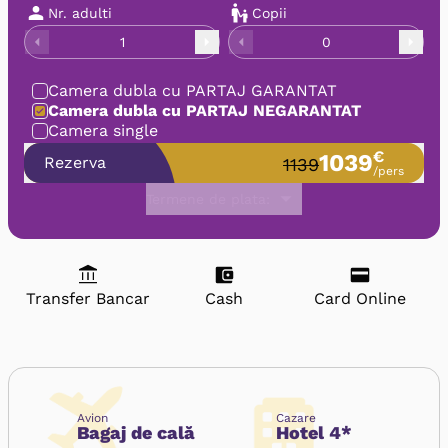
Nr. adulti
Copii
1
0
Camera dubla cu PARTAJ GARANTAT
Camera dubla cu PARTAJ NEGARANTAT
Camera single
€
1039
Rezerva
1139
/pers
Termene de plata:
Transfer Bancar
Cash
Card Online
Avion
Cazare
Bagaj de cală
Hotel 4*