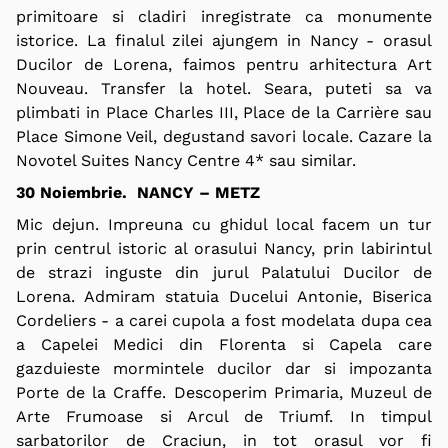
primitoare si cladiri inregistrate ca monumente
istorice. La finalul zilei ajungem in Nancy - orasul
Ducilor de Lorena,
faimos pentru arhitectura Art
Nouveau. Transfer la hotel. Seara, puteti sa va
plimbati in Place Charles III, Place de la Carrière sau
Place Simone Veil, degustand savori locale. Cazare la
Novotel Suites Nancy Centre 4* sau similar.
30 Noiembrie. NANCY – METZ
Mic dejun. Impreuna cu ghidul local facem un tur
prin centrul istoric al orasului Nancy, prin labirintul
de strazi inguste din jurul Palatului Ducilor de
Lorena. Admiram statuia Ducelui Antonie, Biserica
Cordeliers - a carei cupola a fost modelata dupa cea
a Capelei Medici din Florenta si Capela care
gazduieste mormintele ducilor dar si impozanta
Porte de la Craffe. Descoperim Primaria, Muzeul de
Arte Frumoase si Arcul de Triumf. In timpul
sarbatorilor de Craciun, in tot orasul vor fi