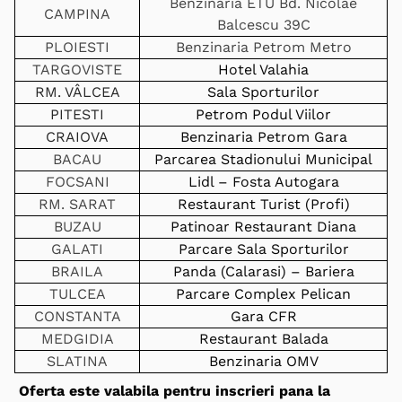
Benzinaria ETU Bd. Nicolae
CAMPINA
Balcescu 39C
PLOIESTI
Benzinaria Petrom Metro
TARGOVISTE
Hotel Valahia
RM. VÂLCEA
Sala Sporturilor
PITESTI
Petrom Podul Viilor
CRAIOVA
Benzinaria Petrom Gara
BACAU
Parcarea Stadionului Municipal
FOCSANI
Lidl – Fosta Autogara
RM. SARAT
Restaurant Turist (Profi)
BUZAU
Patinoar Restaurant Diana
GALATI
Parcare Sala Sporturilor
BRAILA
Panda (Calarasi) – Bariera
TULCEA
Parcare Complex Pelican
CONSTANTA
Gara CFR
MEDGIDIA
Restaurant Balada
SLATINA
Benzinaria OMV
Oferta este valabila pentru inscrieri pana la