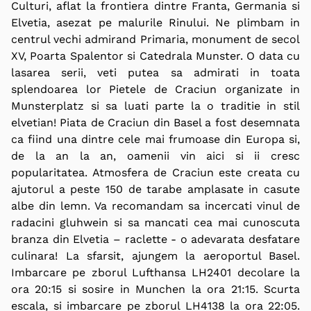
Culturi,
aflat
la frontiera dintre Franta, Germania si
Elvetia, asezat pe malurile Rinului
.
Ne plimbam in
centrul vechi admirand Primaria, monument de secol
XV, Poarta Spalentor si Catedrala Munster. O data cu
lasarea serii, veti putea sa admirati in toata
splendoarea lor Pietele de Craciun organizate in
Munsterplatz si sa luati parte la o traditie in stil
elvetian! Piata de Craciun din Basel a fost desemnata
ca fiind una dintre cele mai frumoase din Europa si,
de la an la an, oamenii vin aici si ii cresc
popularitatea. Atmosfera de Craciun este creata cu
ajutorul a peste 150 de tarabe amplasate in casute
albe din lemn. Va recomandam sa incercati vinul de
radacini
gluhwein
si sa mancati cea mai cunoscuta
branza din Elvetia –
raclette -
o adevarata desfatare
culinara! La sfarsit, ajungem la aeroportul Basel.
Imbarcare pe zborul Lufthansa LH2401 decolare la
ora 20:15 si sosire in Munchen la ora 21:15. Scurta
escala, si imbarcare pe zborul LH4138 la ora 22:05.