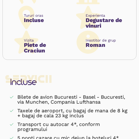
Tururi oras
Experienta
Incluse
Degustare de
vinuri
Vizita
Insotitor de grup
Piete de
Roman
Craciun
Servicii
Incluse
Bilete de avion Bucuresti - Basel - Bucuresti,
via Munchen, Compania Lufthansa
Taxele de aeroport, cu bagaj de mana de 8 kg
+ bagaj de cala 23 kg inclus
Transport cu autocar 4*, conform
programului
5 nopti cazare cu mic dejun la hoteluri 4*