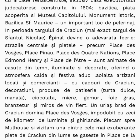
cu arcade renascentiste, inclusiv casa executorului
judecatoresc construita in 1604; bazilica, piata
acoperita si Muzeul Capitolului. Monument istoric,
Bazilica Sf. Maurice – un important loc de pelerinaj.
In perioada targului de Craciun (mai exact targul de
Sfantul Nicolae) Épinal devine o adevarata feerie:
strazile centrale și pietele – precum Place des
Vosges, Place Pinau, Place des Quatre Nations, Place
Edmond Henry și Place de l’Atre – sunt animate de
casute din lemn, iluminate și decorate, oferind o
atmosfera calda și festiva aduc laolalta artizani
locali și comercianti – cu cadouri de Craciun,
decoratiuni, produse de patiserie (turta dulce,
manala), ciocolata, miere, gemuri, foie gras,
branzeturi și miros de vin fiert. Un uriaș brad de
Craciun domina Place des Vosges, impodobit cu zeci
de kilometri de luminite și ghirlande. Plecam spre
Mulhouse si vizitam una dintre cele mai exuberante
piete de Craciun din lume se gaseste in Place de la