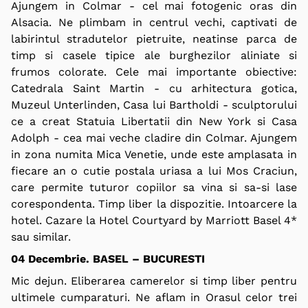
Ajungem in Colmar - cel mai fotogenic oras din
Alsacia
.
Ne plimbam in centrul vechi, captivati de
labirintul stradutelor pietruite, neatinse parca de
timp si casele tipice ale burghezilor aliniate si
frumos colorate. Cele mai importante obiective:
Catedrala Saint Martin - cu arhitectura gotica,
Muzeul Unterlinden, Casa lui Bartholdi - sculptorului
ce a creat Statuia Libertatii din New York si Casa
Adolph - cea mai veche cladire din Colmar. Ajungem
in zona numita
Mica Venetie
, unde este amplasata in
fiecare an o cutie postala uriasa a lui Mos Craciun,
care permite tuturor copiilor sa vina si sa-si lase
corespondenta. Timp liber la dispozitie. Intoarcere la
hotel. Cazare la Hotel Courtyard by Marriott Basel 4*
sau similar.
04 Decembrie. BASEL – BUCURESTI
Mic dejun. Eliberarea camerelor si timp liber pentru
ultimele cumparaturi. Ne aflam in
Orasul celor trei