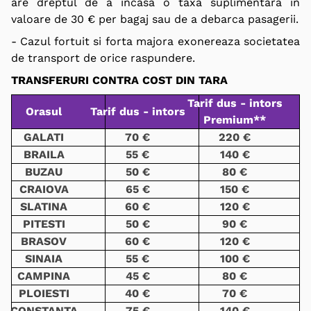
are dreptul de a incasa o taxa suplimentara in
valoare de 30 € per bagaj sau de a debarca pasagerii.
- Cazul fortuit si forta majora exonereaza societatea
de transport de orice raspundere
.
TRANSFERURI CONTRA COST DIN TARA
Tarif dus - intors
Orasul
Tarif dus - intors
Premium**
GALATI
70 €
220 €
BRAILA
55 €
140 €
BUZAU
50 €
80 €
CRAIOVA
65 €
150 €
SLATINA
60 €
120 €
PITESTI
50 €
90 €
BRASOV
60 €
120 €
SINAIA
55 €
100 €
CAMPINA
45 €
80 €
PLOIESTI
40 €
70 €
CONSTANTA
75 €
140 €