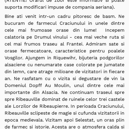
(ATENTIE! Orarul de zbor este informativ si poate
suporta modificari impuse de compania aeriana).
Bine ati venit
intr-un cadru pitoresc de basm. Ne
bucuram de farmecul Craciunului in unele dintre
cele mai frumoase orase din lume!
Incepem
calatoria pe
Drumul vinului
- cea mai veche ruta si
cel mai frumos traseu al Frantei. Admiram sate si
orase fermecatoare, caracteristice pentru poalele
Vosgilor. Ajungem in Riquewihr,
bijuteria
podgoriilor
alsaciene cu nenumarate case colorate pe jumatate
din lemn, care atrage milioane de vizitatori in fiecare
an. Ne rasfatam cu o vizita si degustare de vin la
Domeniul Dopff Au Moulin, unul dintre cele mai
importante din Alsacia. Ne continuam traseul spre
spre Ribeauville dominat de ruinele celor trei castele
ale Lorzilor de Ribeaupierre. In perioada Craciunului,
Ribeauville sclipeste de magie si cufunda vizitatorii in
epoca medievala. Vizitam apoi Selestat, un oras plin
de farmec si istorie. Acesta are o atmosfera calda si