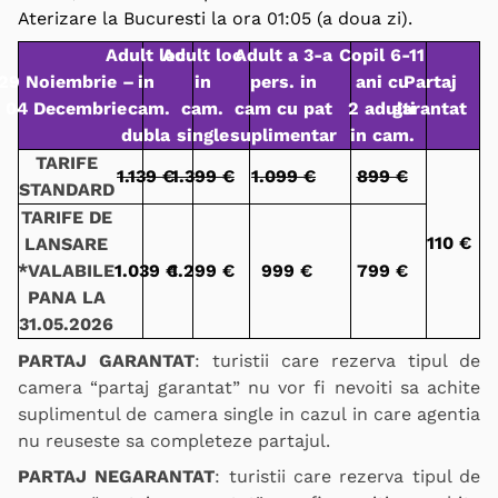
Aterizare la Bucuresti la ora 01:05 (a doua zi).
Adult loc
Adult loc
Adult a 3-a
Copil 6-11
29 Noiembrie –
in
in
pers. in
ani cu
Partaj
04 Decembrie
cam.
cam.
cam cu pat
2 adulti
garantat
dubla
single
suplimentar
in cam.
TARIFE
1.139 €
1.399 €
1.099 €
899 €
STANDARD
TARIFE DE
110 €
LANSARE
*VALABILE
1.039 €
1.299 €
999 €
799 €
PANA LA
31.05.2026
PARTAJ GARANTAT
: turistii care rezerva tipul de
camera “partaj garantat” nu vor fi nevoiti sa achite
suplimentul de camera single in cazul in care agentia
nu reuseste sa completeze partajul.
PARTAJ NEGARANTAT
: turistii care rezerva tipul de