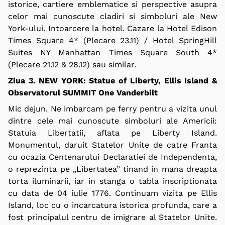
istorice, cartiere emblematice si perspective asupra
celor mai cunoscute cladiri si simboluri ale New
York-ului. Intoarcere la hotel. Cazare la Hotel Edison
Times Square 4* (Plecare 23.11) / Hotel SpringHill
Suites NY Manhattan Times Square South 4*
(Plecare 21.12 & 28.12) sau similar.
Ziua 3. NEW YORK: Statue of Liberty, Ellis Island &
Observatorul SUMMIT One Vanderbilt
Mic dejun. Ne imbarcam pe ferry pentru a vizita unul
dintre cele mai cunoscute simboluri ale Americii:
Statuia Libertatii, aflata pe Liberty Island.
Monumentul, daruit Statelor Unite de catre Franta
cu ocazia Centenarului Declaratiei de Independenta,
o reprezinta pe „Libertatea” tinand in mana dreapta
torta iluminarii, iar in stanga o tabla inscriptionata
cu data de 04 iulie 1776. Continuam vizita pe Ellis
Island, loc cu o incarcatura istorica profunda, care a
fost principalul centru de imigrare al Statelor Unite.