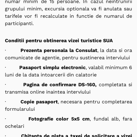
numar minim de 15 persoane. In cazul neintrunirii
grupului minim, excursia optionala va fi anulata sau
tarifele vor fi recalculate in functie de numarul de
participanti.
Conditii pentru obtinerea vizei turistice SUA
·
Prezenta personala la Consulat
, la data si ora
comunicate de agentie, pentru sustinerea interviului
·
Pasaport simplu electronic
, valabil minimum 6
luni de la data intoarcerii din calatorie
·
Pagina de confirmare DS-160,
completata si
transmisa online inaintea interviului
·
Copie pasaport
, necesara pentru completarea
formularului
·
Fotografie color 5x5 cm
, fundal alb, fara
ochelari
·
Chitanta de plata a taxei de solicitare a vizei