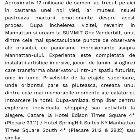
Aproximativ 12 milioane de oameni au trecut pe aici
in cautarea unei noi vieti, iar muzeul insulei
pastreaza marturii emotionante despre acest
proces. Dupa incheierea vizitei, revenim in
Manhattan si urcam la SUMMIT One Vanderbilt, unul
dintre cele mai spectaculoase puncte de observare
ale orasului, cu panorame impresionante asupra
Manhattan-ului. Experienta este completata de
instalatii artistice imersive, jocuri de lumini si oglinzi
care transforma observatorul intr-un spatiu futurist,
unic in lume. Privelistile de la etajele superioare,
unde orizontul pare sa pluteasca, creeaza unul
dintre cele mai memorabile momente ale calatoriei.
Intoarcere la hotel. Dupa-amiaza, timp liber pentru
explorare individuala, shopping sau activitati la
alegere. Cazare la Hotel Edison Times Square 4*
(Plecare 23.11) / Hotel SpringHill Suites NY Manhattan
Times Square South 4* (Plecare 21.12 & 28.12) sau
similar.