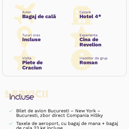
Avion
Cazare
Bagaj de cală
Hotel 4*
Tururi oras
Experienta
Incluse
Cina de
Revelion
Vizita
Insotitor de grup
Piete de
Roman
Craciun
Servicii
Incluse
Bilet de avion Bucuresti – New York –
Bucuresti, zbor direct Compania HiSky
Taxele de aeroport, cu bagaj de mana + bagaj
de cala 23 kg incluse