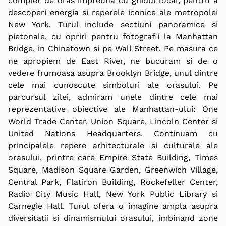
complet de oras impreuna cu ghidul local, pentru a
descoperi energia si reperele iconice ale metropolei
New York. Turul include sectiuni panoramice si
pietonale, cu opriri pentru fotografii la Manhattan
Bridge, in Chinatown si pe Wall Street. Pe masura ce
ne apropiem de East River, ne bucuram si de o
vedere frumoasa asupra Brooklyn Bridge, unul dintre
cele mai cunoscute simboluri ale orasului. Pe
parcursul zilei, admiram unele dintre cele mai
reprezentative obiective ale Manhattan-ului: One
World Trade Center, Union Square, Lincoln Center si
United Nations Headquarters. Continuam cu
principalele repere arhitecturale si culturale ale
orasului, printre care Empire State Building, Times
Square, Madison Square Garden, Greenwich Village,
Central Park, Flatiron Building, Rockefeller Center,
Radio City Music Hall, New York Public Library si
Carnegie Hall. Turul ofera o imagine ampla asupra
diversitatii si dinamismului orasului, imbinand zone