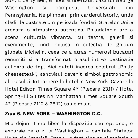
SUA; Liberty Bell, simbol al libertatii; casa lui George
Washington si campusul Universitatii din
Pennsylvania. Ne plimbam prin cartierul istoric, unde
cladirile pastrate din perioada fondarii Statelor Unite
creeaza o atmosfera autentica. Philadelphia are o
scena culturala vibranta, cu teatre, galerii si
evenimente, fiind inclusa in colectia de ghiduri
globale Michelin, ceea ce a atras numerosi bucatari
renumiti si a transformat orasul intr-o destinatie
culinara de top. Aici puteti incerca celebrul „Philly
cheesesteak”, sandvisul devenit simbol gastronomic
al orasului. Intoarcere la hotel in New York. Cazare la
Hotel Edison Times Square 4* (Plecare 23.11) / Hotel
SpringHill Suites NY Manhattan Times Square South
4* (Plecare 21.12 & 28.12) sau similar.
Ziua 6. NEW YORK – WASHINGTON D.C.
Mic dejun. Timp liber la dispozitie sau
optional
, o
excursie de o zi la Washington – capitala Statelor