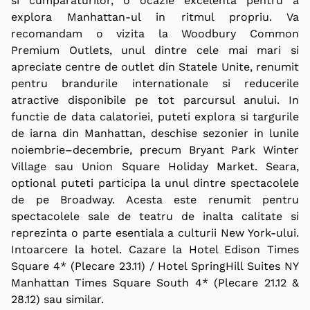
si cumparaturilor, o ocazie excelenta pentru a
explora Manhattan-ul in ritmul propriu. Va
recomandam o vizita la Woodbury Common
Premium Outlets, unul dintre cele mai mari si
apreciate centre de outlet din Statele Unite, renumit
pentru brandurile internationale si reducerile
atractive disponibile pe tot parcursul anului. In
functie de data calatoriei, puteti explora si targurile
de iarna din Manhattan, deschise sezonier in lunile
noiembrie–decembrie, precum Bryant Park Winter
Village sau Union Square Holiday Market. Seara,
optional
puteti participa la unul dintre spectacolele
de pe Broadway. Acesta este renumit pentru
spectacolele sale de teatru de inalta calitate si
reprezinta o parte esentiala a culturii New York-ului.
Intoarcere la hotel. Cazare la Hotel Edison Times
Square 4* (Plecare 23.11) / Hotel SpringHill Suites NY
Manhattan Times Square South 4* (Plecare 21.12 &
28.12) sau similar.