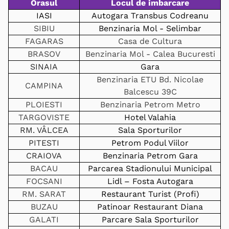
Orasul
Locul de imbarcare
IASI
Autogara Transbus Codreanu
SIBIU
Benzinaria Mol - Selimbar
FAGARAS
Casa de Cultura
BRASOV
Benzinaria Mol - Calea Bucuresti
SINAIA
Gara
Benzinaria ETU Bd. Nicolae
CAMPINA
Balcescu 39C
PLOIESTI
Benzinaria Petrom Metro
TARGOVISTE
Hotel Valahia
RM. VÂLCEA
Sala Sporturilor
PITESTI
Petrom Podul Viilor
CRAIOVA
Benzinaria Petrom Gara
BACAU
Parcarea Stadionului Municipal
FOCSANI
Lidl – Fosta Autogara
RM. SARAT
Restaurant Turist (Profi)
BUZAU
Patinoar Restaurant Diana
GALATI
Parcare Sala Sporturilor