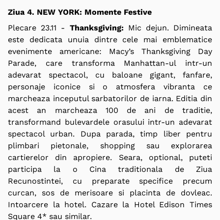
Ziua 4. NEW YORK: Momente Festive
Plecare 23.11 -
Thanksgiving:
Mic dejun. Dimineata
este dedicata unuia dintre cele mai emblematice
evenimente americane: Macy’s Thanksgiving Day
Parade, care transforma Manhattan-ul intr-un
adevarat spectacol, cu baloane gigant, fanfare,
personaje iconice si o atmosfera vibranta ce
marcheaza inceputul sarbatorilor de iarna. Editia din
acest an marcheaza 100 de ani de traditie,
transformand bulevardele orasului intr-un adevarat
spectacol urban. Dupa parada, timp liber pentru
plimbari pietonale, shopping sau explorarea
cartierelor din apropiere. Seara,
optional
, puteti
participa la o Cina traditionala de Ziua
Recunostintei, cu preparate specifice precum
curcan, sos de merisoare si placinta de dovleac.
Intoarcere la hotel. Cazare la Hotel Edison Times
Square 4* sau similar.