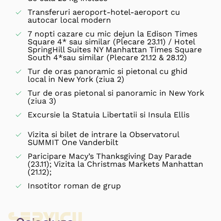
Transferuri aeroport-hotel-aeroport cu
autocar local modern
7 nopti cazare cu mic dejun la Edison Times
Square 4* sau similar (Plecare 23.11) / Hotel
SpringHill Suites NY Manhattan Times Square
South 4*sau similar (Plecare 21.12 & 28.12)
Tur de oras panoramic si pietonal cu ghid
local in New York (ziua 2)
Tur de oras pietonal si panoramic in New York
(ziua 3)
Excursie la Statuia Libertatii si Insula Ellis
Vizita si bilet de intrare la Observatorul
SUMMIT One Vanderbilt
Paricipare Macy’s Thanksgiving Day Parade
(23.11); Vizita la Christmas Markets Manhattan
(21.12);
Insotitor roman de grup
Servicii