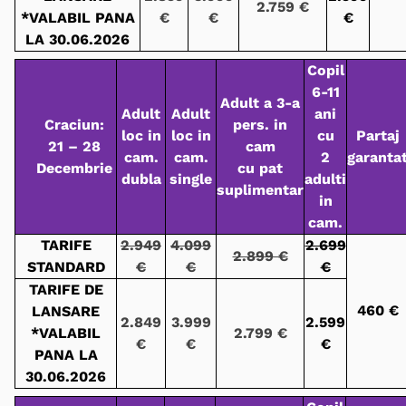
2.759 €
*VALABIL PANA
€
€
€
LA 30.06.2026
Copil
6-11
Adult a 3-a
Adult
Adult
ani
Craciun:
pers. in
loc in
loc in
cu
Partaj
21 – 28
cam
cam.
cam.
2
garanta
Decembrie
cu pat
dubla
single
adulti
suplimentar
in
cam.
TARIFE
2.949
4.099
2.699
2.899 €
STANDARD
€
€
€
TARIFE DE
460 €
LANSARE
2.849
3.999
2.599
*VALABIL
2.799 €
€
€
€
PANA LA
30.06.2026