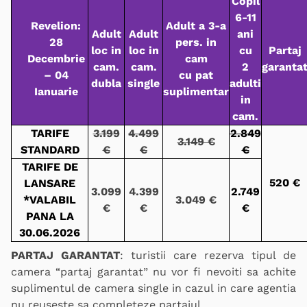
Copil
6-11
Revelion:
Adult a 3-a
Adult
Adult
ani
28
pers. in
loc in
loc in
cu
Partaj
Decembrie
cam
cam.
cam.
2
garanta
– 04
cu pat
dubla
single
adulti
Ianuarie
suplimentar
in
cam.
TARIFE
3.199
4.499
2.849
3.149 €
STANDARD
€
€
€
TARIFE DE
520 €
LANSARE
3.099
4.399
2.749
*VALABIL
3.049 €
€
€
€
PANA LA
30.06.2026
PARTAJ GARANTAT
: turistii care rezerva tipul de
camera “partaj garantat” nu vor fi nevoiti sa achite
suplimentul de camera single in cazul in care agentia
nu reuseste sa completeze partajul.