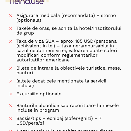
Neincluse
Asigurare medicala (recomandata) + storno
(optionala)
Taxele de oras, se achita la hotel/insotitorului
de grup
Taxa de viza SUA – aprox 185 USD/persoana
(echivalent in lei) – taxa nerambursabila in
cazul neobtinerii vizei; valoarea poate suferi
modificari conform reglementarilor
autoritatilor americane
Bilete de intrare la obiectivele turistice, mese,
bauturi
(altele decat cele mentionate la servicii
incluse)
Excursiile optionale
Bauturile alcoolice sau racoritoare la mesele
incluse in program
Bacsis/tips – echipaj (sofer+ghizi) – 7
USD/pers/zi