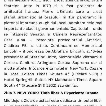
Unite ale Americii. Orasul a fost ales ca si capitala a
Statelor Unite in 1970 si a fost proiectat de
arhitectul francez Pierre L’Enfant, care a creat
planul urbanistic al orasului. In tur panoramic si
pietonal impreuna cu ghidul local, admiram cele mai
importante cladiri guvernamentale: Capitoliul – unde
se intalnesc Senatul si Camera Reprezentantilor,
Casa Alba – resedinta presedintelui Americii,
Cladirea FBI si altele. Continuam cu Memorialul
Lincoln - il onoreaza pe Abraham Lincoln, al 16-lea
presedinte al Statelor Unite, Memorialele Vietnam si
Coreea, Cimitirul Arlington, Curtea Suprema dar si
multe altele. Intoarcere la hotel in New York. Cazare
la Hotel Edison Times Square 4* (Plecare 23.11) /
Hotel SpringHill Suites NY Manhattan Times Square
South 4* (Plecare 21 & 28.12) sau similar.
Ziua 7. NEW YORK: Timb liber & Experiente urbane
Mic dejun. Ziua de astazi este dedicata timpului liber