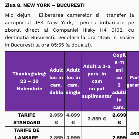
Ziua 8. NEW YORK – BUCURESTI
Mic dejun. Eliberarea camerelor si transfer la
aeroportul JFK New York, pentru imbarcare pe
zborul direct al Companiei Hisky H4 0102, cu
destinatia Bucuresti. Decolare la ora 14:55 si sosire
in Bucuresti la ora 05:55 (a doua zi).
Copil
6-11
Adult a 3-a
Adult
Adult
ani
Thanksgiving:
pers. in
loc in
loc in
cu
Par
23 – 30
cam
cam.
cam.
2
gara
Noiembrie
cu pat
dubla
single
adulti
suplimentar
in
cam.
TARIFE
2.959
4.099
2.699
2.859 €
STANDARD
€
€
€
TARIFE DE
460
LANSARE
2.859
3.999
2.599