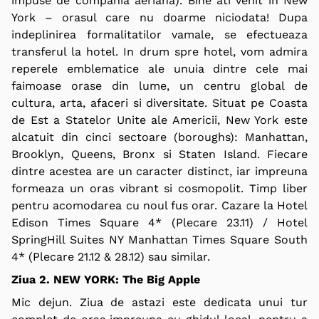
impuse de compania aeriana).
Bine ati venit
in New
York – orasul care nu doarme niciodata! Dupa
indeplinirea formalitatilor vamale, se efectueaza
transferul la hotel. In drum spre hotel, vom admira
reperele emblematice ale unuia dintre cele mai
faimoase orase din lume, un centru global de
cultura, arta, afaceri si diversitate. Situat pe Coasta
de Est a Statelor Unite ale Americii, New York este
alcatuit din cinci sectoare (boroughs): Manhattan,
Brooklyn, Queens, Bronx si Staten Island. Fiecare
dintre acestea are un caracter distinct, iar impreuna
formeaza un oras vibrant si cosmopolit. Timp liber
pentru acomodarea cu noul fus orar. Cazare la Hotel
Edison Times Square 4* (Plecare 23.11) / Hotel
SpringHill Suites NY Manhattan Times Square South
4* (Plecare 21.12 & 28.12) sau similar.
Ziua 2. NEW YORK:
The Big Apple
Mic dejun. Ziua de astazi este dedicata unui tur