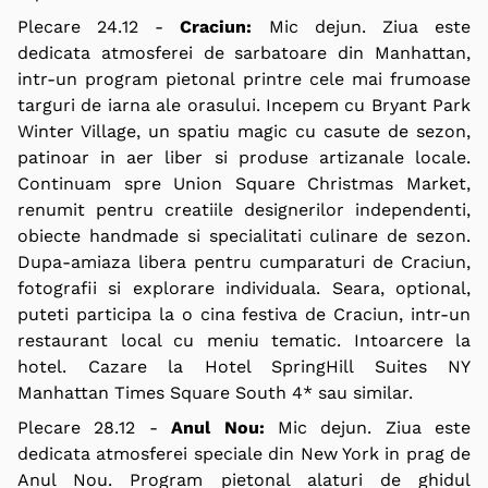
Plecare 24.
12 -
Craciun:
Mic dejun. Ziua este
dedicata atmosferei de sarbatoare din Manhattan,
intr-un program pietonal printre cele mai frumoase
targuri de iarna ale orasului. Incepem cu Bryant Park
Winter Village, un spatiu magic cu casute de sezon,
patinoar in aer liber si produse artizanale locale.
Continuam spre Union Square Christmas Market,
renumit pentru creatiile designerilor independenti,
obiecte handmade si specialitati culinare de sezon.
Dupa-amiaza libera pentru cumparaturi de Craciun,
fotografii si explorare individuala. Seara,
optional
,
puteti participa la o cina festiva de Craciun, intr-un
restaurant local cu meniu tematic. Intoarcere la
hotel. Cazare la Hotel SpringHill Suites NY
Manhattan Times Square South 4* sau similar.
Plecare 28.
12 -
Anul Nou:
Mic dejun. Ziua este
dedicata atmosferei speciale din New York in prag de
Anul Nou. Program pietonal alaturi de ghidul