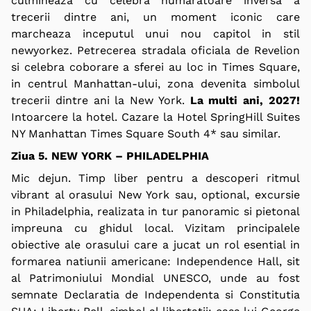
culmineaza cu celebra numaratoare inversa a
trecerii dintre ani, un moment iconic care
marcheaza inceputul unui nou capitol in stil
newyorkez. Petrecerea stradala oficiala de Revelion
si celebra coborare a sferei au loc in Times Square,
in centrul Manhattan-ului, zona devenita simbolul
trecerii dintre ani la New York.
La multi ani, 2027!
Intoarcere la hotel. Cazare la Hotel SpringHill Suites
NY Manhattan Times Square South 4* sau similar.
Ziua 5. NEW YORK – PHILADELPHIA
Mic dejun. Timp liber pentru a descoperi ritmul
vibrant al orasului New York sau,
optional
, excursie
in Philadelphia, realizata in tur panoramic si pietonal
impreuna cu ghidul local. Vizitam principalele
obiective ale orasului care a jucat un rol esential in
formarea natiunii americane: Independence Hall, sit
al Patrimoniului Mondial UNESCO, unde au fost
semnate Declaratia de Independenta si Constitutia