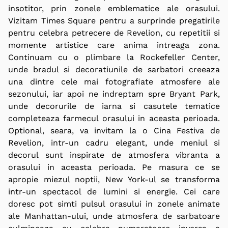
insotitor, prin zonele emblematice ale orasului.
Vizitam Times Square pentru a surprinde pregatirile
pentru celebra petrecere de Revelion, cu repetitii si
momente artistice care anima intreaga zona.
Continuam cu o plimbare la Rockefeller Center,
unde bradul si decoratiunile de sarbatori creeaza
una dintre cele mai fotografiate atmosfere ale
sezonului, iar apoi ne indreptam spre Bryant Park,
unde decorurile de iarna si casutele tematice
completeaza farmecul orasului in aceasta perioada.
Optional
, seara, va invitam la o Cina Festiva de
Revelion, intr-un cadru elegant, unde meniul si
decorul sunt inspirate de atmosfera vibranta a
orasului in aceasta perioada. Pe masura ce se
apropie miezul noptii, New York-ul se transforma
intr-un spectacol de lumini si energie. Cei care
doresc pot simti pulsul orasului in zonele animate
ale Manhattan-ului, unde atmosfera de sarbatoare