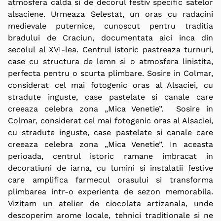
atmosfera calda si de decorul festiv specific satelor
alsaciene. Urmeaza Selestat, un oras cu radacini
medievale puternice, cunoscut pentru traditia
bradului de Craciun, documentata aici inca din
secolul al XVI-lea. Centrul istoric pastreaza turnuri,
case cu structura de lemn si o atmosfera linistita,
perfecta pentru o scurta plimbare. Sosire in Colmar,
considerat cel mai fotogenic oras al Alsaciei, cu
stradute inguste, case pastelate si canale care
creeaza celebra zona „Mica Venetie”. Sosire in
Colmar, considerat cel mai fotogenic oras al Alsaciei,
cu stradute inguste, case pastelate si canale care
creeaza celebra zona „Mica Venetie”. In aceasta
perioada, centrul istoric ramane imbracat in
decoratiuni de iarna, cu lumini si instalatii festive
care amplifica farmecul orasului si transforma
plimbarea intr-o experienta de sezon memorabila.
Vizitam un atelier de ciocolata artizanala, unde
descoperim arome locale, tehnici traditionale si ne