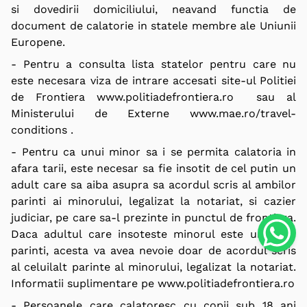
si dovedirii domiciliului, neavand functia de
document de calatorie in statele membre ale Uniunii
Europene.
- Pentru a consulta lista statelor pentru care nu
este necesara viza de intrare accesati site-ul Politiei
de Frontiera
www.politiadefrontiera.ro
sau al
Ministerului de Externe
www.mae.ro/travel-
conditions
.
- Pentru ca unui minor sa i se permita calatoria in
afara tarii, este necesar sa fie insotit de cel putin un
adult care sa aiba asupra sa acordul scris al ambilor
parinti ai minorului, legalizat la notariat, si cazier
judiciar, pe care sa-l prezinte in punctul de frontiera.
Daca adultul care insoteste minorul este unul din
parinti, acesta va avea nevoie doar de acordul scris
al celuilalt parinte al minorului, legalizat la notariat.
Informatii suplimentare pe
www.politiadefrontiera.ro
- Persoanele care calatoresc cu copii sub 18 ani