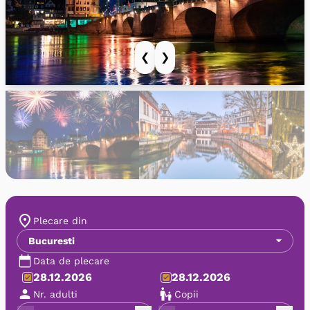
❮
❯
Plecare din
Bucuresti
Data de plecare
28.12.2026
28.12.2026
Nr. adulti
Copii