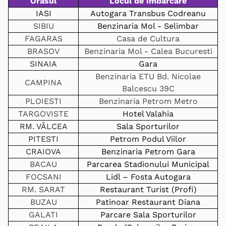
Orasul
Locul de imbarcare
IASI
Autogara Transbus Codreanu
SIBIU
Benzinaria Mol - Selimbar
FAGARAS
Casa de Cultura
BRASOV
Benzinaria Mol - Calea Bucuresti
SINAIA
Gara
Benzinaria ETU Bd. Nicolae
CAMPINA
Balcescu 39C
PLOIESTI
Benzinaria Petrom Metro
TARGOVISTE
Hotel Valahia
RM. VÂLCEA
Sala Sporturilor
PITESTI
Petrom Podul Viilor
CRAIOVA
Benzinaria Petrom Gara
BACAU
Parcarea Stadionului Municipal
FOCSANI
Lidl – Fosta Autogara
RM. SARAT
Restaurant Turist (Profi)
BUZAU
Patinoar Restaurant Diana
GALATI
Parcare Sala Sporturilor