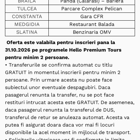
BRAILA
Panda (Calarasi) – Bariera
TULCEA
Parcare Complex Pelican
CONSTANTA
Gara CFR
MEDGIDIA
Restaurant Balada
SLATINA
Benzinaria OMV
Oferta este valabila pentru inscrieri pana la
31.10.2026 pe programele Hello Premium Tours
pentru minim 2 persoane.
• Transferurile se confirma automat cu titlu
GRATUIT in momentul inscrierii pentru minim 2
persoane. Prin urmare acesta nu poate face
subiectul unor eventuale despagubiri. Daca
pasagerul renunta la transfer, nu se pot face
restituri intrucat acesta este GRATUIT. De asemenea,
daca pasagerul renunta la transferul de DUS,
transferul de retur se anuleaza automat. Acesta va
putea fi asigurat doara daca vor mai fi locuri
disponibile la acel moment in mijlocul de transport.
• Solicitarile ulterioare vor fi confirmate in limita