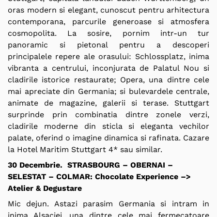
oras modern si elegant, cunoscut pentru arhitectura
contemporana, parcurile generoase si atmosfera
cosmopolita. La sosire, pornim intr-un tur
panoramic si pietonal pentru a descoperi
principalele repere ale orasului: Schlossplatz, inima
vibranta a centrului, inconjurata de Palatul Nou si
cladirile istorice restaurate; Opera, una dintre cele
mai apreciate din Germania; si bulevardele centrale,
animate de magazine, galerii si terase. Stuttgart
surprinde prin combinatia dintre zonele verzi,
cladirile moderne din sticla si eleganta vechilor
palate, oferind o imagine dinamica si rafinata. Cazare
la Hotel Maritim Stuttgart 4* sau similar.
30 Decembrie. STRASBOURG – OBERNAI –
SELESTAT – COLMAR: Chocolate Experience –>
Atelier & Degustare
Mic dejun. Astazi parasim Germania si intram in
inima Alsaciei, una dintre cele mai fermecatoare