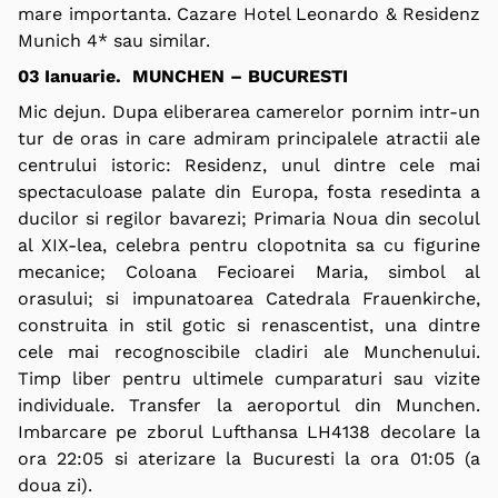
mare importanta. Cazare Hotel Leonardo & Residenz
Munich 4* sau similar.
03 Ianuarie. MUNCHEN – BUCURESTI
Mic dejun. Dupa eliberarea camerelor pornim intr-un
tur de oras in care admiram principalele atractii ale
centrului istoric: Residenz, unul dintre cele mai
spectaculoase palate din Europa, fosta resedinta a
ducilor si regilor bavarezi; Primaria Noua din secolul
al XIX-lea, celebra pentru clopotnita sa cu figurine
mecanice; Coloana Fecioarei Maria, simbol al
orasului; si impunatoarea Catedrala Frauenkirche,
construita in stil gotic si renascentist, una dintre
cele mai recognoscibile cladiri ale Munchenului.
Timp liber pentru ultimele cumparaturi sau vizite
individuale. Transfer la aeroportul din Munchen.
Imbarcare pe zborul Lufthansa LH4138 decolare la
ora 22:05 si aterizare la Bucuresti la ora 01:05 (a
doua zi).