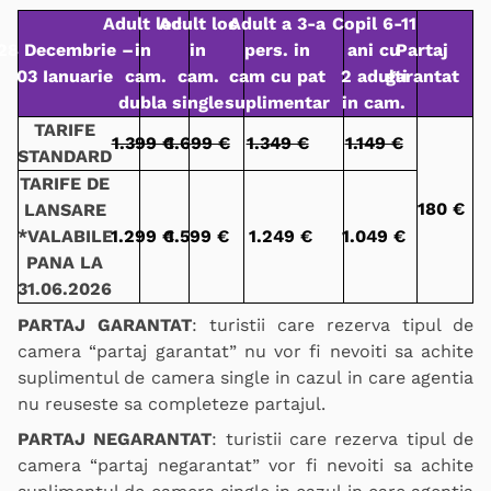
Adult loc
Adult loc
Adult a 3-a
Copil 6-11
28 Decembrie –
in
in
pers. in
ani cu
Partaj
03 Ianuarie
cam.
cam.
cam cu pat
2 adulti
garantat
dubla
single
suplimentar
in cam.
TARIFE
1.399 €
1.699 €
1.349 €
1.149 €
STANDARD
TARIFE DE
180 €
LANSARE
*VALABILE
1.299 €
1.599 €
1.249 €
1.049 €
PANA LA
31.06.2026
PARTAJ GARANTAT
: turistii care rezerva tipul de
camera “partaj garantat” nu vor fi nevoiti sa achite
suplimentul de camera single in cazul in care agentia
nu reuseste sa completeze partajul.
PARTAJ NEGARANTAT
: turistii care rezerva tipul de
camera “partaj negarantat” vor fi nevoiti sa achite