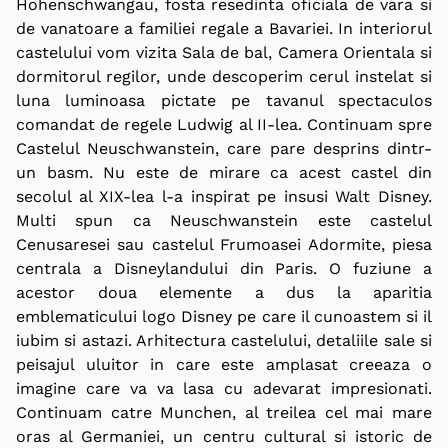
Hohenschwangau, fosta resedinta oficiala de vara si
de vanatoare a familiei regale a Bavariei. In interiorul
castelului vom vizita Sala de bal, Camera Orientala si
dormitorul regilor, unde descoperim cerul instelat si
luna luminoasa pictate pe tavanul spectaculos
comandat de regele Ludwig al II-lea. Continuam spre
Castelul Neuschwanstein, care pare desprins dintr-
un basm. Nu este de mirare ca acest castel din
secolul al XIX-lea l-a inspirat pe insusi Walt Disney.
Multi spun ca Neuschwanstein este castelul
Cenusaresei sau castelul Frumoasei Adormite, piesa
centrala a Disneylandului din Paris. O fuziune a
acestor doua elemente a dus la aparitia
emblematicului logo Disney pe care il cunoastem si il
iubim si astazi. Arhitectura castelului, detaliile sale si
peisajul uluitor in care este amplasat creeaza o
imagine care va va lasa cu adevarat impresionati.
Continuam catre Munchen, al treilea cel mai mare
oras al Germaniei, un centru cultural si istoric de