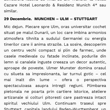
Cazare Hotel Leonardo & Residenz Munich 4* sau
similar.
29 Decembrie. MUNCHEN – ULM – STUTTGART
Mic dejun. Plecare spre Ulm, oras universitar cochet
situat pe malul Dunarii, un loc care imbina armonios
atmosfera tihnita a sudului Germaniei cu energia
tinerilor care ii anima strazile. La sosire, descoperim
un centru vechi compact si plin de farmec, unde
casele medievale cu fatade inclinate, podurile din
lemn si canalele inguste creeaza un decor autentic,
aproape de poveste. Ulmer Munster domina orasul
cu silueta sa impresionanta, iar turnul gotic – cel
mai inalt din lume – ofera o perspectiva
spectaculoasa asupra intregii regiuni. Plimbarea
pietonala ne poarta prin cartiere istorice, ateliere
artizanale si colturi pitoresti care pastreaza intact
spiritul vechiului Ulm. Continuam traseul spre
Stuttgart, capitala landului Baden-Wurttemberg, un