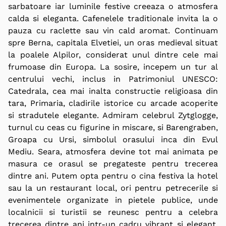
sarbatoare iar luminile festive creeaza o atmosfera
calda si eleganta. Cafenelele traditionale invita la o
pauza cu
raclette
sau vin cald aromat. Continuam
spre Berna, capitala Elvetiei, un oras medieval situat
la poalele Alpilor, considerat unul dintre cele mai
frumoase din Europa. La sosire, incepem un tur al
centrului vechi, inclus in Patrimoniul UNESCO:
Catedrala, cea mai inalta constructie religioasa din
tara, Primaria, cladirile istorice cu arcade acoperite
si stradutele elegante. Admiram celebrul Zytglogge,
turnul cu ceas cu figurine in miscare, si Barengraben,
Groapa cu Ursi, simbolul orasului inca din Evul
Mediu. Seara, atmosfera devine tot mai animata pe
masura ce orasul se pregateste pentru trecerea
dintre ani. Putem opta pentru o cina festiva la hotel
sau la un restaurant local, ori pentru petrecerile si
evenimentele organizate in pietele publice, unde
localnicii si turistii se reunesc pentru a celebra
trecerea dintre ani intr-un cadru vibrant si elegant.