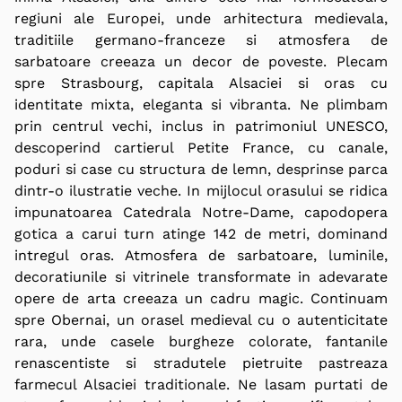
regiuni ale Europei, unde arhitectura medievala,
traditiile germano-franceze si atmosfera de
sarbatoare creeaza un decor de poveste. Plecam
spre Strasbourg, capitala Alsaciei si oras cu
identitate mixta, eleganta si vibranta. Ne plimbam
prin centrul vechi, inclus in patrimoniul UNESCO,
descoperind cartierul Petite France, cu canale,
poduri si case cu structura de lemn, desprinse parca
dintr-o ilustratie veche. In mijlocul orasului se ridica
impunatoarea Catedrala Notre-Dame, capodopera
gotica a carui turn atinge 142 de metri, dominand
intregul oras. Atmosfera de sarbatoare, luminile,
decoratiunile si vitrinele transformate in adevarate
opere de arta creeaza un cadru magic. Continuam
spre Obernai, un orasel medieval cu o autenticitate
rara, unde casele burgheze colorate, fantanile
renascentiste si stradutele pietruite pastreaza
farmecul Alsaciei traditionale. Ne lasam purtati de