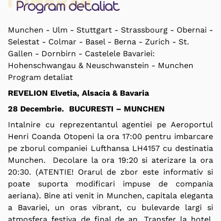
Itinerar
Program detaliat
Munchen - Ulm - Stuttgart - Strassbourg - Obernai -
Selestat - Colmar - Basel - Berna - Zurich - St.
Gallen - Dornbirn - Castelele Bavariei:
Hohenschwangau & Neuschwanstein - Munchen
Program detaliat
REVELION Elvetia, Alsacia & Bavaria
28 Decembrie. BUCURESTI – MUNCHEN
Intalnire cu reprezentantul agentiei pe Aeroportul
Henri Coanda Otopeni la ora 17:00 pentru imbarcare
pe zborul companiei Lufthansa LH4157 cu destinatia
Munchen. Decolare la ora 19:20 si aterizare la ora
20:30. (ATENTIE! Orarul de zbor este informativ si
poate suporta modificari impuse de compania
aeriana).
Bine ati venit
in Munchen, capitala eleganta
a Bavariei, un oras vibrant, cu bulevarde largi si
atmosfera festiva de final de an. Transfer la hotel.