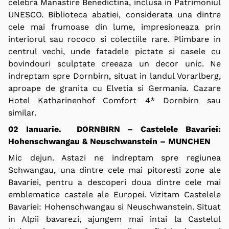
celebra Manastire Benedictina, inclusa in Patrimoniul
UNESCO. Biblioteca abatiei, considerata una dintre
cele mai frumoase din lume, impresioneaza prin
interiorul sau rococo si colectiile rare. Plimbare in
centrul vechi, unde fatadele pictate si casele cu
bovindouri sculptate creeaza un decor unic. Ne
indreptam spre Dornbirn, situat in landul Vorarlberg,
aproape de granita cu Elvetia si Germania. Cazare
Hotel Katharinenhof Comfort 4* Dornbirn sau
similar.
02 Ianuarie. DORNBIRN – Castelele Bavariei:
Hohenschwangau & Neuschwanstein – MUNCHEN
Mic dejun. Astazi ne indreptam spre regiunea
Schwangau, una dintre cele mai pitoresti zone ale
Bavariei, pentru a descoperi doua dintre cele mai
emblematice castele ale Europei. Vizitam Castelele
Bavariei: Hohenschwangau si Neuschwanstein. Situat
in Alpii bavarezi, ajungem mai intai la Castelul