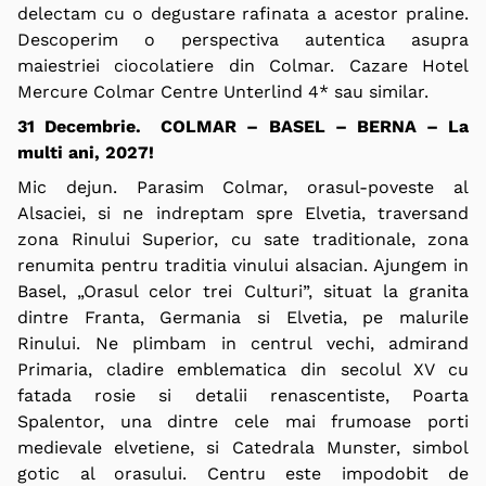
delectam cu o degustare rafinata a acestor praline.
Descoperim o perspectiva autentica asupra
maiestriei ciocolatiere din Colmar. Cazare Hotel
Mercure Colmar Centre Unterlind 4* sau similar.
31 Decembrie. COLMAR – BASEL – BERNA –
La
multi ani, 2027!
Mic dejun. Parasim Colmar, orasul-poveste al
Alsaciei, si ne indreptam spre Elvetia, traversand
zona Rinului Superior, cu sate traditionale, zona
renumita pentru traditia vinului alsacian. Ajungem in
Basel, „Orasul celor trei Culturi”, situat la granita
dintre Franta, Germania si Elvetia, pe malurile
Rinului. Ne plimbam in centrul vechi, admirand
Primaria, cladire emblematica din secolul XV cu
fatada rosie si detalii renascentiste, Poarta
Spalentor, una dintre cele mai frumoase porti
medievale elvetiene, si Catedrala Munster, simbol
gotic al orasului. Centru este impodobit de