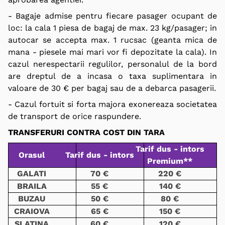
- Bagaje admise pentru fiecare pasager ocupant de
loc: la cala 1 piesa de bagaj de max. 23 kg/pasager; in
autocar se accepta max. 1 rucsac (geanta mica de
mana - piesele mai mari vor fi depozitate la cala). In
cazul nerespectarii regulilor, personalul de la bord
are dreptul de a incasa o taxa suplimentara in
valoare de 30 € per bagaj sau de a debarca pasagerii.
- Cazul fortuit si forta majora exonereaza societatea
de transport de orice raspundere
.
TRANSFERURI CONTRA COST DIN TARA
Tarif dus - intors
Orasul
Tarif dus - intors
Premium**
GALATI
70 €
220 €
BRAILA
55 €
140 €
BUZAU
50 €
80 €
CRAIOVA
65 €
150 €
SLATINA
60 €
120 €