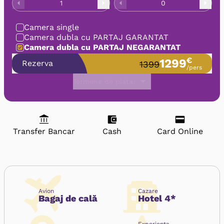
1
0
Camera single
Camera dubla cu PARTAJ GARANTAT
Camera dubla cu PARTAJ NEGARANTAT
€
1299
Rezerva
1399
/pers
Termene de plata:
Transfer Bancar
Cash
Card Online
Avion
Cazare
Bagaj de cală
Hotel 4*