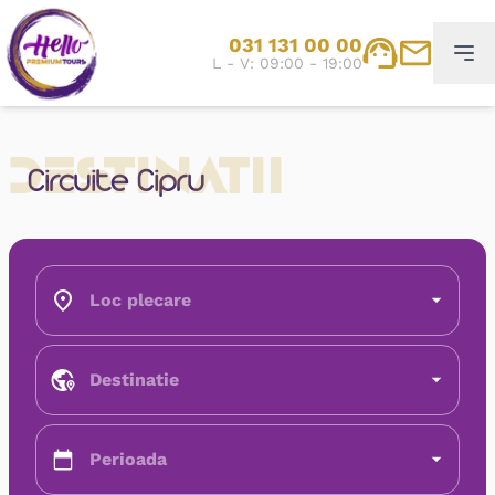
031 131 00 00
L - V: 09:00 - 19:00
Destinatii
Circuite Cipru
Loc plecare
Destinatie
Perioada