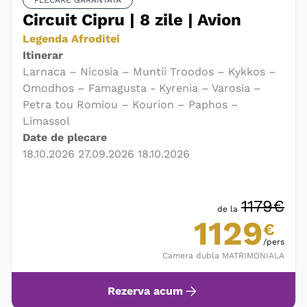
PLECARE GARANTATA
Circuit Cipru | 8 zile | Avion
Legenda Afroditei
Itinerar
Larnaca – Nicosia – Muntii Troodos – Kykkos –
Omodhos – Famagusta - Kyrenia – Varosia –
Petra tou Romiou – Kourion – Paphos –
Limassol
Date de plecare
18.10.2026 27.09.2026 18.10.2026
1179€
de la
1129
€
/pers
Camera dubla MATRIMONIALA
Rezerva acum