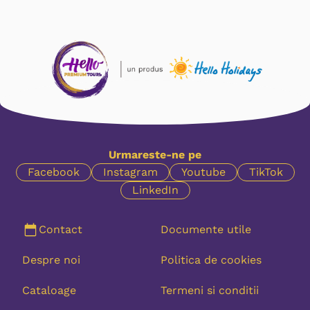
Urmareste-ne pe
Facebook
Instagram
Youtube
TikTok
LinkedIn
Contact
Documente utile
Despre noi
Politica de cookies
Cataloage
Termeni si conditii