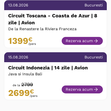
13.08.2026
Bucuresti
Circuit Toscana - Coasta de Azur | 8
zile | Avion
De la Renastere la Riviera Franceza
1399
€
Rezerva acum
/pers
15.08.2026
Bucuresti
Circuit Indonezia | 14 zile | Avion
Java si Insula Bali
2799
de la
Rezerva acum
2699
€
/pers