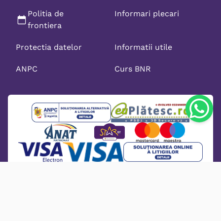
Politia de
Informari plecari
frontiera
Protectia datelor
Informatii utile
ANPC
Curs BNR
HELLO HOLIDAYS SRL | RO29347254 | J2011013629403 | Licenta: 587/
2025 | Asigurare I 60618 - 31.12.2026 - OMNIASIG | Brevet: 238/ 2001 -
Balaiban Madalina | M.D.R.T 0800.86.82.82 | anpc.gov.ro |
sesizari@helloholidays.ro