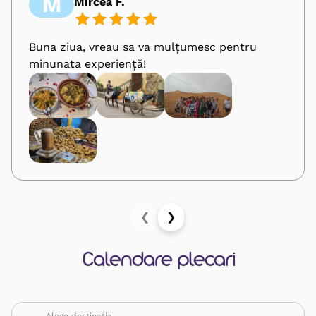
M
Mircea F.
Buna ziua, vreau sa va mulțumesc pentru
minunata experiență!
❮
❯
Calendare plecari